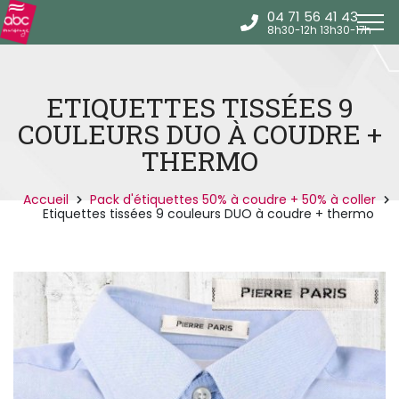
Panneau de gestion des cookies
04 71 56 41 43
Etiquettes vêtements
8h30-12h 13h30-17h
Griffes tissées Couture &
Créations
ETIQUETTES TISSÉES 9
Bracelets et rubans
COULEURS DUO À COUDRE +
événementiels
THERMO
Autocollants objets et
chaussures
Accueil
Pack d'étiquettes 50% à coudre + 50% à coller
Etiquettes tissées 9 couleurs DUO à coudre + thermo
Kits
pratiques
Connexion
0
Panier