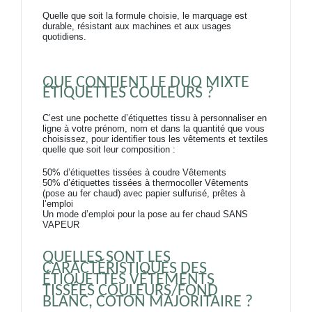
Quelle que soit la formule choisie, le marquage est
durable, résistant aux machines et aux usages
quotidiens.
QUE CONTIENT LE DUO MIXTE 
ÉTIQUETTES COULEURS ?
C’est une pochette d’étiquettes tissu à personnaliser en
ligne à votre prénom, nom et dans la quantité que vous
choisissez, pour identifier tous les vêtements et textiles
quelle que soit leur composition :
50% d’étiquettes tissées à coudre Vêtements
50% d’étiquettes tissées à thermocoller Vêtements
(pose au fer chaud) avec papier sulfurisé, prêtes à
l’emploi
Un mode d’emploi pour la pose au fer chaud SANS
VAPEUR
QUELLES SONT LES 
CARACTÉRISTIQUES DES 
ÉTIQUETTES VÊTEMENTS 
TISSÉES COULEURS/FOND 
BLANC, COTON MAJORITAIRE ?