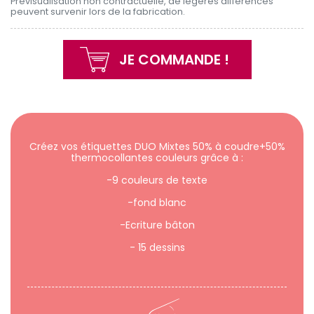
Prévisualisation non contractuelle, de légères différences
peuvent survenir lors de la fabrication.
JE COMMANDE !
Créez vos étiquettes DUO Mixtes 50% à coudre+50%
thermocollantes couleurs grâce à :
-9 couleurs de texte
-fond blanc
-Ecriture bâton
- 15 dessins