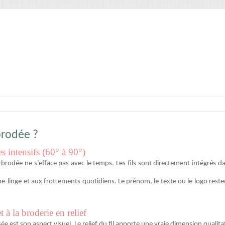
brodée ?
s intensifs (60° à 90°)
brodée ne s’efface pas avec le temps. Les fils sont directement intégrés dan
e-linge et aux frottements quotidiens. Le prénom, le texte ou le logo reste
 à la broderie en relief
ée est son aspect visuel. Le relief du fil apporte une vraie dimension qualit