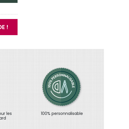
E !
our les
100% personnalisable
ard