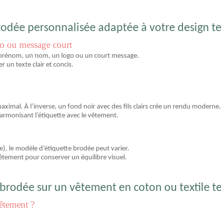
dée personnalisée adaptée à votre design tex
go ou message court
 prénom, un nom, un logo ou un court message.
er un texte clair et concis.
aximal. À l’inverse, un fond noir avec des fils clairs crée un rendu moderne.
n harmonisant l’étiquette avec le vêtement.
e), le modèle d’étiquette brodée peut varier.
vêtement pour conserver un équilibre visuel.
rodée sur un vêtement en coton ou textile t
vêtement ?