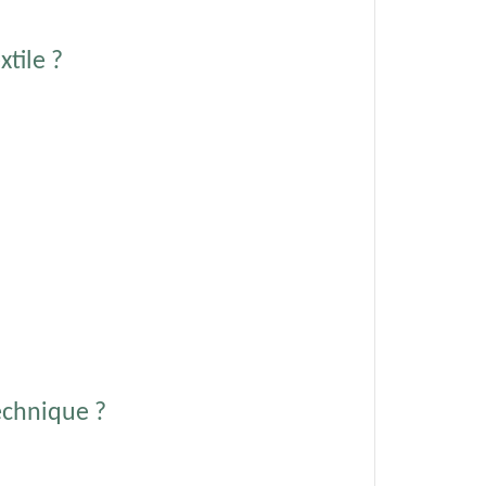
tile ?
echnique ?