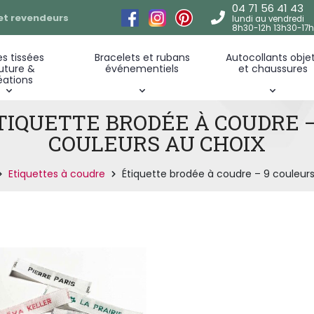
04 71 56 41 43
s tissu Griffes à
 et revendeurs
ller sur vos créations
lundi au vendredi
8h30-12h 13h30-17h
Ruban personnalisé tissé
Étiquette format 
dre +
es tissu Griffes Duo 50% à
es tissées
Bracelets et rubans
Autocollants obje
50% à thermocoller
Bracelet tissu personnalisé
Autocollant objet
uture &
événementiels
et chaussures
éations
TIQUETTE BRODÉE À COUDRE –
COULEURS AU CHOIX
Etiquettes à coudre
Étiquette brodée à coudre – 9 couleurs