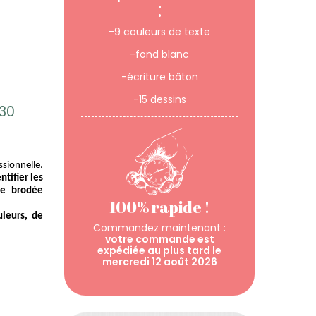
:
-9 couleurs de texte
-fond blanc
-écriture bâton
-15 dessins
 30
sionnelle. 
ntifier les 
te brodée 
100% rapide !
leurs, de 
Commandez maintenant :
votre commande est
expédiée au plus tard le
mercredi 12 août 2026